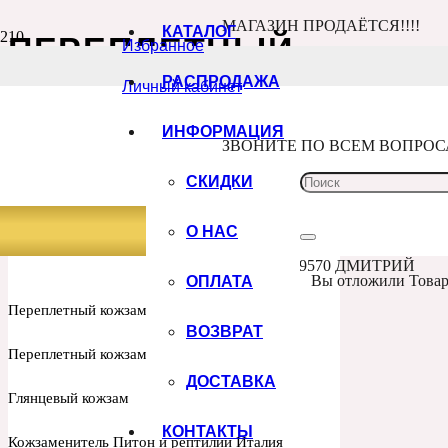
МАГАЗИН ПРОДАЁТСЯ!!!!
КАТАЛОГ
ПЕРЕПЛЕТНЫЙ
Избранное
КОЖЗАМ С
РАСПРОДАЖА
Личный кабинет
ПЕЧАТЬЮ
ИНФОРМАЦИЯ
ЗВОНИТЕ ПО ВСЕМ ВОПРО
Главная
Каталог
СКИДКИ
Товары с меткой “переплетный кожзам с
печатью”
ИНДИВИДУАЛЬНЫЙ ПРИНТ
О НАС
КОЖЗАМ
+7 960 100 9570 ДМИТРИЙ
ОПЛАТА
Вы отложили
Това
Переплетный кожзам (Китай)
ВОЗВРАТ
Переплетный кожзам ИТАЛИЯ
ДОСТАВКА
Глянцевый кожзам
КОНТАКТЫ
Кожзаменитель Питон и рептилии Италия