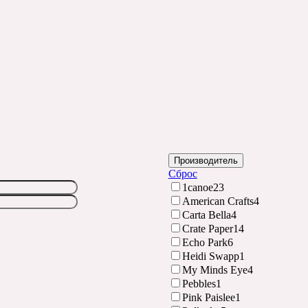
Производитель
Сброс
1canoe2
3
American Crafts
4
Carta Bella
4
Crate Paper
14
Echo Park
6
Heidi Swapp
1
My Minds Eye
4
Pebbles
1
Pink Paislee
1