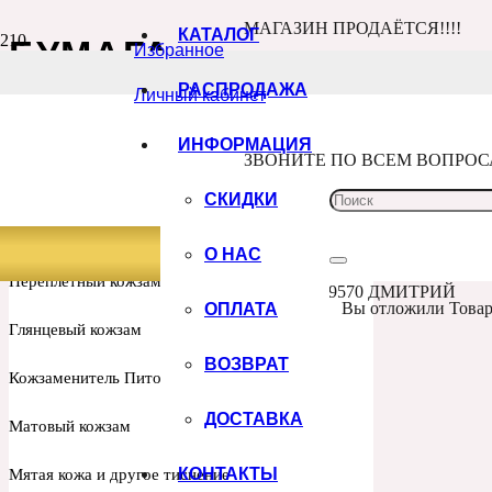
МАГАЗИН ПРОДАЁТСЯ!!!!
КАТАЛОГ
БУМАГА
Избранное
Главная
РАСПРОДАЖА
Личный кабинет
Каталог
Бумага
ИНДИВИДУАЛЬНЫЙ ПРИНТ
ИНФОРМАЦИЯ
ЗВОНИТЕ ПО ВСЕМ ВОПРО
КОЖЗАМ
СКИДКИ
Переплетный кожзам (Китай)
О НАС
Переплетный кожзам ИТАЛИЯ
+7 960 100 9570 ДМИТРИЙ
ОПЛАТА
Вы отложили
Това
Глянцевый кожзам
ВОЗВРАТ
Кожзаменитель Питон и рептилии Италия
ДОСТАВКА
Матовый кожзам
КОНТАКТЫ
Мятая кожа и другое тиснение