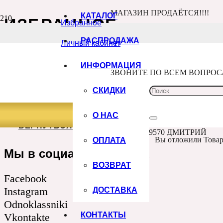
МАГАЗИН ПРОДАЁТСЯ!!!!
КАТАЛОГ
ИЗБРАННОЕ
Избранное
Главная
РАСПРОДАЖА
Личный кабинет
Избранное
ИНФОРМАЦИЯ
ЗВОНИТЕ ПО ВСЕМ ВОПРО
Список желаний
СКИДКИ
Ваш список желаний в настоящее время пуст.
О НАС
ВЕРНУТЬСЯ В МАГАЗИН
+7 960 100 9570 ДМИТРИЙ
ОПЛАТА
Вы отложили
Това
Мы в социальных сетях
ВОЗВРАТ
Facebook
ДОСТАВКА
Instagram
Odnoklassniki
КОНТАКТЫ
Vkontakte