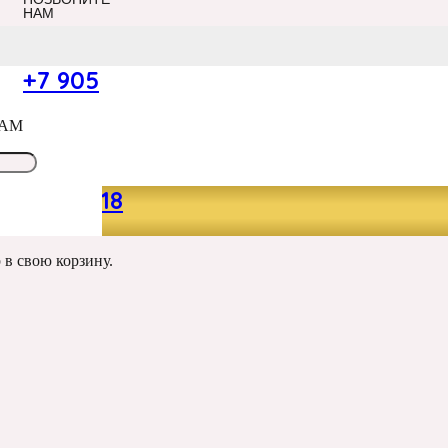
НАМ
+7 905
САМ
, 33*70 СМ
049 13 18
р
в свою корзину.