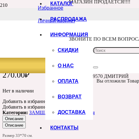
МАГАЗИН ПРОДАЁТСЯ!!!!
КАТАЛОГ
Избранное
Главная
Каталог
РАСПРОДАЖА
Личный кабинет
ЗАМША
Замша двусторонняя
Замша двусторонняя, черный, 33*70 см
ИНФОРМАЦИЯ
Артикул:
ЗВОНИТЕ ПО ВСЕМ ВОПРО
542112
СКИДКИ
ЗАМША ДВУСТОРОННЯЯ, ЧЕРНЫЙ
О НАС
270.00
₽
+7 960 100 9570 ДМИТРИЙ
ОПЛАТА
Вы отложили
Това
Нет в наличии
ВОЗВРАТ
Добавить в избранное
Товар в избранном
Добавить в избранное
ДОСТАВКА
Категории:
ЗАМША
,
Замша двусторонняя
Описание
Описание
КОНТАКТЫ
Размер 33*70 см.