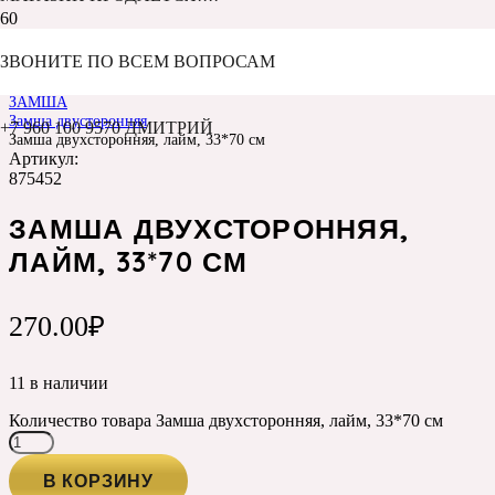
ЗВОНИТЕ ПО ВСЕМ ВОПРОСАМ
Главная
Каталог
ЗАМША
Замша двусторонняя
+7 960 100 9570 ДМИТРИЙ
Замша двухсторонняя, лайм, 33*70 см
Артикул:
875452
ЗАМША ДВУХСТОРОННЯЯ,
ЛАЙМ, 33*70 СМ
270.00
₽
11 в наличии
Количество товара Замша двухсторонняя, лайм, 33*70 см
В КОРЗИНУ