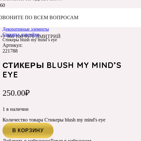
ЗВОНИТЕ ПО ВСЕМ ВОПРОСАМ
Главная
Каталог
Декоративные элементы
Стикеры, наклейки
+7 960 100 9570 ДМИТРИЙ
Стикеры blush my mind’s eye
Артикул:
221788
СТИКЕРЫ BLUSH MY MIND’S
EYE
250.00
₽
1 в наличии
Количество товара Стикеры blush my mind's eye
В КОРЗИНУ
Добавить в избранное
Товар в избранном