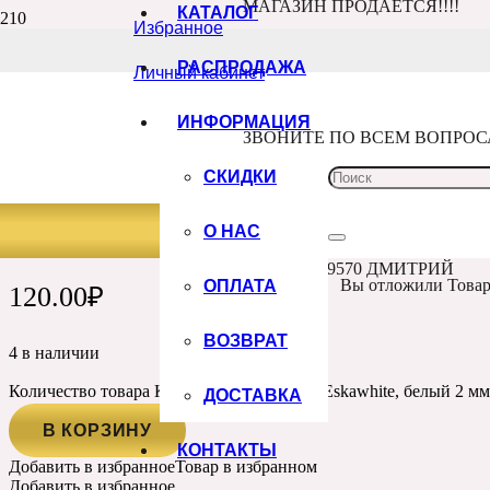
МАГАЗИН ПРОДАЁТСЯ!!!!
КАТАЛОГ
Избранное
Главная
Каталог
РАСПРОДАЖА
Личный кабинет
Бумага
Картон
Картон дизайнерский Eskawhite, белый 2 мм, 30*30 см
ИНФОРМАЦИЯ
Артикул:
ЗВОНИТЕ ПО ВСЕМ ВОПРО
PIV001
СКИДКИ
КАРТОН ДИЗАЙНЕРСКИЙ ESKAW
ММ, 30*30 СМ
О НАС
+7 960 100 9570 ДМИТРИЙ
ОПЛАТА
Вы отложили
Това
120.00
₽
ВОЗВРАТ
4 в наличии
Количество товара Картон дизайнерский Eskawhite, белый 2 мм
ДОСТАВКА
В КОРЗИНУ
КОНТАКТЫ
Добавить в избранное
Товар в избранном
Добавить в избранное