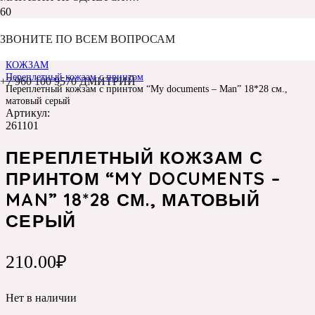
ЗВОНИТЕ ПО ВСЕМ ВОПРОСАМ
Главная
Каталог
КОЖЗАМ
Переплетный кожзам с принтом
+7 960 100 9570 ДМИТРИЙ
Переплетный кожзам с принтом “My documents – Man” 18*28 см.,
матовый серый
Артикул:
261101
ПЕРЕПЛЕТНЫЙ КОЖЗАМ С
ПРИНТОМ “MY DOCUMENTS –
MAN” 18*28 СМ., МАТОВЫЙ
СЕРЫЙ
210.00
₽
Нет в наличии