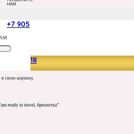
НАМ
+7 905
ка” 32*46 см., матовый беж
САМ
НТОМ “МИДОРИ
ТКА” 32*46 СМ.,
049 13 18
р
в свою корзину.
m ready to travel, брюнетка”