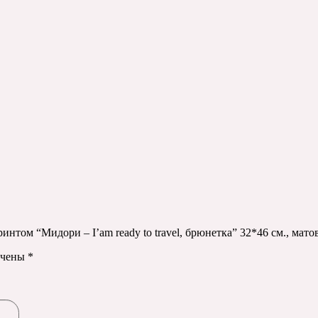
интом “Мидори – I’am ready to travel, брюнетка” 32*46 см., мат
ечены
*