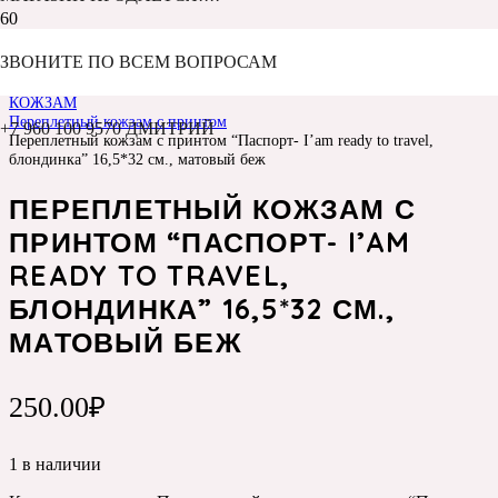
ЗВОНИТЕ ПО ВСЕМ ВОПРОСАМ
Главная
Каталог
КОЖЗАМ
Переплетный кожзам с принтом
+7 960 100 9570 ДМИТРИЙ
Переплетный кожзам с принтом “Паспорт- I’am ready to travel,
блондинка” 16,5*32 см., матовый беж
ПЕРЕПЛЕТНЫЙ КОЖЗАМ С
ПРИНТОМ “ПАСПОРТ- I’AM
READY TO TRAVEL,
БЛОНДИНКА” 16,5*32 СМ.,
МАТОВЫЙ БЕЖ
250.00
₽
1 в наличии