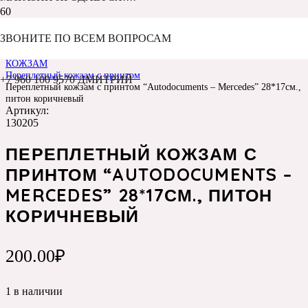
ЗВОНИТЕ ПО ВСЕМ ВОПРОСАМ
Главная
Каталог
КОЖЗАМ
Переплетный кожзам с принтом
+7 960 100 9570 ДМИТРИЙ
Переплетный кожзам с принтом “Autodocuments – Mercedes” 28*17см.,
питон коричневый
Артикул:
130205
ПЕРЕПЛЕТНЫЙ КОЖЗАМ С
ПРИНТОМ “AUTODOCUMENTS –
MERCEDES” 28*17СМ., ПИТОН
КОРИЧНЕВЫЙ
200.00
₽
1 в наличии