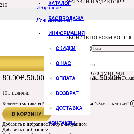
МАГАЗИН ПРОДАЁТСЯ!!!!
КАТАЛОГ
Избранное
Главная
Каталог
РАСПРОДАЖА
Личный кабинет
Фурнитура, подвески
Металлическая подвеска “Олаф с книгой”
Артикул:
ИНФОРМАЦИЯ
3013
ЗВОНИТЕ ПО ВСЕМ ВОПРО
МЕТАЛЛИЧЕСКАЯ ПОДВЕСКА “О
СКИДКИ
О НАС
80.00
₽
Первоначальная цена составлял
+7 960 100 9570 ДМИТРИЙ
80.00₽.
50.00
₽
Текущая цена: 50.00₽.
ОПЛАТА
Вы отложили
Това
ВОЗВРАТ
10 в наличии
Количество товара Металлическая подвеска "Олаф с книгой"
ДОСТАВКА
В КОРЗИНУ
КОНТАКТЫ
Добавить в избранное
Товар в избранном
Добавить в избранное