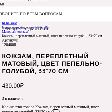
ЗВОНИТЕ ПО ВСЕМ ВОПРОСАМ
Главная
Каталог
КОЖЗАМ
Переплетный кожзам ИТАЛИЯ
+7 960 100 9570 ДМИТРИЙ
Матовый кожзам
Кожзам, переплетный матовый, цвет пепельно-голубой, 33*70 см
Артикул:
1204008
КОЖЗАМ, ПЕРЕПЛЕТНЫЙ
МАТОВЫЙ, ЦВЕТ ПЕПЕЛЬНО-
ГОЛУБОЙ, 33*70 СМ
430.00
₽
3 в наличии
Количество товара Кожзам, переплетный матовый, цвет
пепельно-голубой, 33*70 см