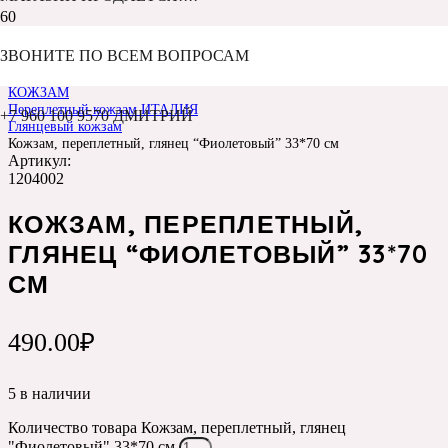
ЗВОНИТЕ ПО ВСЕМ ВОПРОСАМ
Главная
Каталог
КОЖЗАМ
Переплетный кожзам ИТАЛИЯ
+7 960 100 9570 ДМИТРИЙ
Глянцевый кожзам
Кожзам, переплетный, глянец “Фиолетовый” 33*70 см
Артикул:
1204002
КОЖЗАМ, ПЕРЕПЛЕТНЫЙ,
ГЛЯНЕЦ “ФИОЛЕТОВЫЙ” 33*70
СМ
490.00
₽
5 в наличии
Количество товара Кожзам, переплетный, глянец
"Фиолетовый" 33*70 см