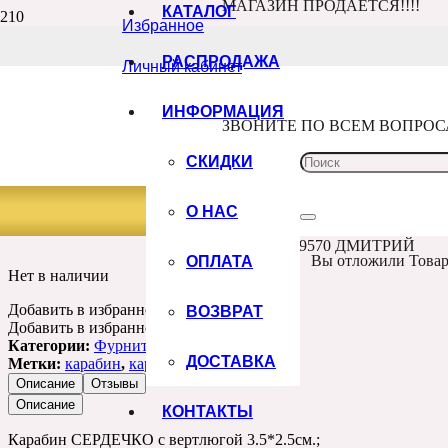
МАГАЗИН ПРОДАЁТСЯ!!!!
КАТАЛОГ
Избранное
Главная
Каталог
РАСПРОДАЖА
Личный кабинет
Фурнитура, подвески
Карабин “Сердце”, золото
Артикул:
ИНФОРМАЦИЯ
210702
ЗВОНИТЕ ПО ВСЕМ ВОПРО
КАРАБИН “СЕРДЦЕ”, ЗОЛОТО
СКИДКИ
О НАС
45.00
₽
+7 960 100 9570 ДМИТРИЙ
ОПЛАТА
Вы отложили
Това
Нет в наличии
Добавить в избранное
Товар в избранном
ВОЗВРАТ
Добавить в избранное
Категории:
Фурнитура, подвески
ДОСТАВКА
Метки:
карабин
,
карабин сердце
Описание
Отзывы
Описание
КОНТАКТЫ
Карабин СЕРДЕЧКО с вертлюгой 3.5*2.5см.;