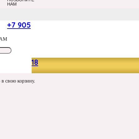
НАМ
+7 905
САМ
049 13 18
р
в свою корзину.