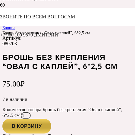
ЗВОНИТЕ ПО ВСЕМ ВОПРОСАМ
Главная
Каталог
Броши
Брошь без крепления “Овал с каплей”, 6*2,5 см
+7 960 100 9570 ДМИТРИЙ
Артикул:
080703
БРОШЬ БЕЗ КРЕПЛЕНИЯ
“ОВАЛ С КАПЛЕЙ”, 6*2,5 СМ
75.00
₽
7 в наличии
Количество товара Брошь без крепления "Овал с каплей",
6*2,5 см
В КОРЗИНУ