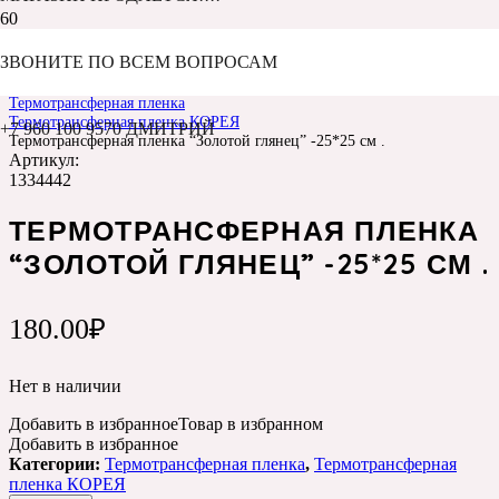
ЗВОНИТЕ ПО ВСЕМ ВОПРОСАМ
Главная
Каталог
Термотрансферная пленка
Термотрансферная пленка КОРЕЯ
+7 960 100 9570 ДМИТРИЙ
Термотрансферная пленка “Золотой глянец” -25*25 см .
Артикул:
1334442
ТЕРМОТРАНСФЕРНАЯ ПЛЕНКА
“ЗОЛОТОЙ ГЛЯНЕЦ” -25*25 СМ .
180.00
₽
Нет в наличии
Добавить в избранное
Товар в избранном
Добавить в избранное
Категории:
Термотрансферная пленка
,
Термотрансферная
пленка КОРЕЯ