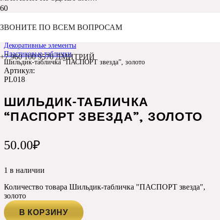
ЗВОНИТЕ ПО ВСЕМ ВОПРОСАМ
Главная
Каталог
Декоративные элементы
Пластиковые таблички
+7 960 100 9570 ДМИТРИЙ
Шильдик-табличка “ПАСПОРТ звезда”, золото
Артикул:
PL018
ШИЛЬДИК-ТАБЛИЧКА
“ПАСПОРТ ЗВЕЗДА”, ЗОЛОТО
50.00
₽
1 в наличии
Количество товара Шильдик-табличка "ПАСПОРТ звезда",
золото
В КОРЗИНУ