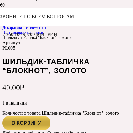
ЗВОНИТЕ ПО ВСЕМ ВОПРОСАМ
Главная
Каталог
Декоративные элементы
Пластиковые таблички
+7 960 100 9570 ДМИТРИЙ
Шильдик-табличка “Блокнот”, золото
Артикул:
PL005
ШИЛЬДИК-ТАБЛИЧКА
“БЛОКНОТ”, ЗОЛОТО
40.00
₽
1 в наличии
Количество товара Шильдик-табличка "Блокнот", золото
В КОРЗИНУ
Добавить в избранное
Товар в избранном