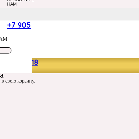
НАМ
+7 905
САМ
Й МИКС”
049 13 18
а
р
в свою корзину.