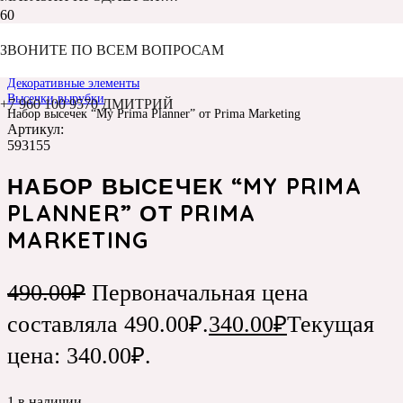
ЗВОНИТЕ ПО ВСЕМ ВОПРОСАМ
Главная
Каталог
Декоративные элементы
Высечки,вырубки
+7 960 100 9570 ДМИТРИЙ
Набор высечек “My Prima Planner” от Prima Marketing
Артикул:
593155
НАБОР ВЫСЕЧЕК “MY PRIMA
PLANNER” ОТ PRIMA
MARKETING
490.00
₽
Первоначальная цена
составляла 490.00₽.
340.00
₽
Текущая
цена: 340.00₽.
1 в наличии