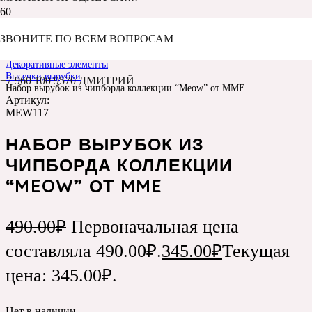
ЗВОНИТЕ ПО ВСЕМ ВОПРОСАМ
Главная
Каталог
Декоративные элементы
Высечки,вырубки
+7 960 100 9570 ДМИТРИЙ
Набор вырубок из чипборда коллекции “Meow” от MME
Артикул:
MEW117
НАБОР ВЫРУБОК ИЗ
ЧИПБОРДА КОЛЛЕКЦИИ
“MEOW” ОТ MME
490.00
₽
Первоначальная цена
составляла 490.00₽.
345.00
₽
Текущая
цена: 345.00₽.
Нет в наличии