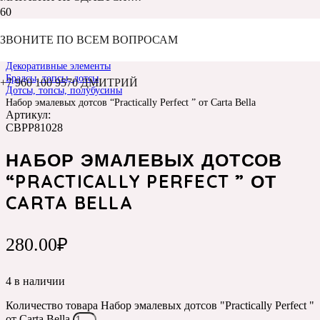
ЗВОНИТЕ ПО ВСЕМ ВОПРОСАМ
Главная
Каталог
Декоративные элементы
Брадсы, топсы, дотсы
+7 960 100 9570 ДМИТРИЙ
Дотсы, топсы, полубусины
Набор эмалевых дотсов “Practically Perfect ” от Carta Bella
Артикул:
CBPP81028
НАБОР ЭМАЛЕВЫХ ДОТСОВ
“PRACTICALLY PERFECT ” ОТ
CARTA BELLA
280.00
₽
4 в наличии
Количество товара Набор эмалевых дотсов "Practically Perfect "
от Carta Bella