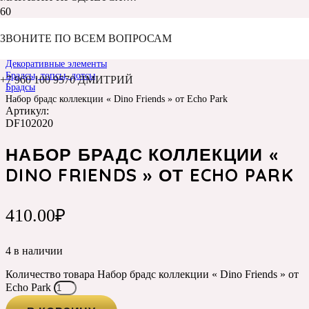
ЗВОНИТЕ ПО ВСЕМ ВОПРОСАМ
Главная
Каталог
Декоративные элементы
Брадсы, топсы, дотсы
+7 960 100 9570 ДМИТРИЙ
Брадсы
Набор брадс коллекции « Dino Friends » от Echo Park
Артикул:
DF102020
НАБОР БРАДС КОЛЛЕКЦИИ «
DINO FRIENDS » ОТ ECHO PARK
410.00
₽
4 в наличии
Количество товара Набор брадс коллекции « Dino Friends » от
Echo Park