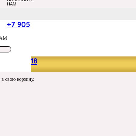
НАМ
+7 905
САМ
049 13 18
р
в свою корзину.