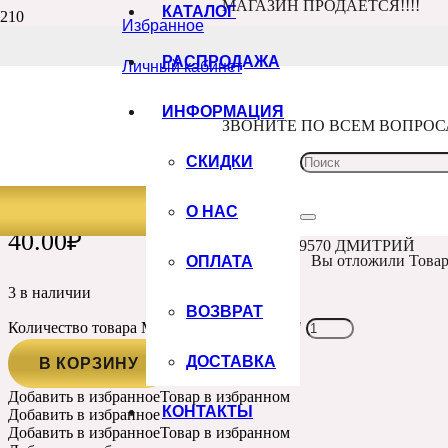
МАГАЗИН ПРОДАЁТСЯ!!!!
КАТАЛОГ
Избранное
Главная
Каталог
РАСПРОДАЖА
Личный кабинет
Декоративные элементы
Пайетки, Микробисер
Микробисер “Серебро”
ИНФОРМАЦИЯ
Артикул:
ЗВОНИТЕ ПО ВСЕМ ВОПРО
mikro002
СКИДКИ
МИКРОБИСЕР “СЕРЕБРО”
О НАС
40.00
₽
+7 960 100 9570 ДМИТРИЙ
ОПЛАТА
Вы отложили
Това
3 в наличии
ВОЗВРАТ
Количество товара Микробисер "Серебро"
ДОСТАВКА
В КОРЗИНУ
Добавить в избранное
Товар в избранном
КОНТАКТЫ
Добавить в избранное
Добавить в избранное
Товар в избранном