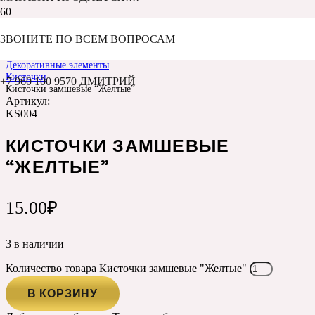
ЗВОНИТЕ ПО ВСЕМ ВОПРОСАМ
Главная
Каталог
Декоративные элементы
Кисточки
+7 960 100 9570 ДМИТРИЙ
Кисточки замшевые “Желтые”
Артикул:
KS004
КИСТОЧКИ ЗАМШЕВЫЕ
“ЖЕЛТЫЕ”
15.00
₽
3 в наличии
Количество товара Кисточки замшевые "Желтые"
В КОРЗИНУ