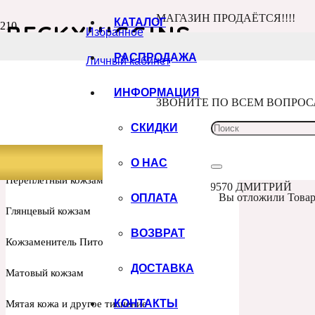
МАГАЗИН ПРОДАЁТСЯ!!!!
КАТАЛОГ
BECKYHIGGINS
Избранное
Главная
РАСПРОДАЖА
Личный кабинет
Товар Производитель
BeckyHiggins
ИНДИВИДУАЛЬНЫЙ ПРИНТ
ИНФОРМАЦИЯ
ЗВОНИТЕ ПО ВСЕМ ВОПРО
КОЖЗАМ
СКИДКИ
Переплетный кожзам (Китай)
О НАС
Переплетный кожзам ИТАЛИЯ
+7 960 100 9570 ДМИТРИЙ
ОПЛАТА
Вы отложили
Това
Глянцевый кожзам
ВОЗВРАТ
Кожзаменитель Питон и рептилии Италия
ДОСТАВКА
Матовый кожзам
КОНТАКТЫ
Мятая кожа и другое тиснение